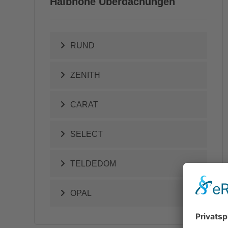
Halbhohe Überdachungen
RUND
ZENITH
CARAT
SELECT
TELDEDOM
OPAL