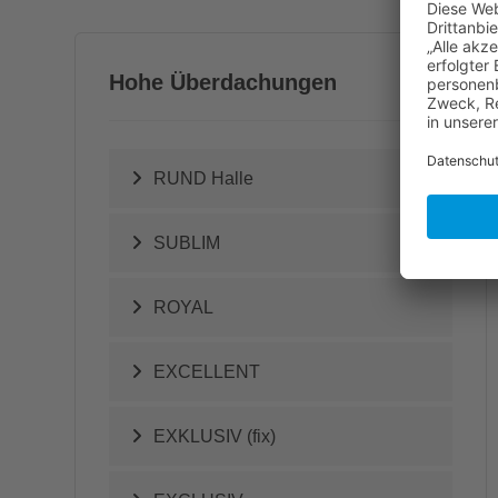
Hohe Überdachungen
RUND Halle
SUBLIM
ROYAL
EXCELLENT
EXKLUSIV (fix)