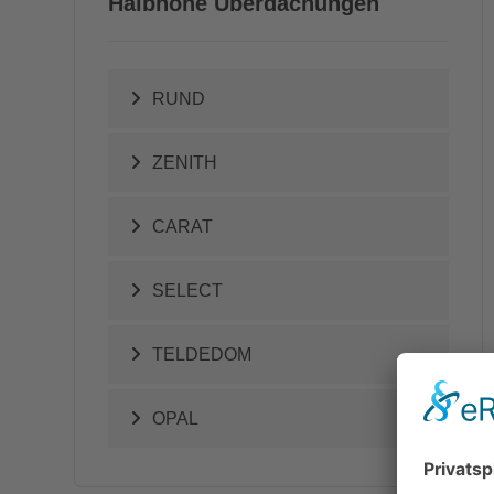
Halbhohe Überdachungen
RUND
ZENITH
CARAT
SELECT
TELDEDOM
OPAL