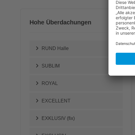
Hohe Überdachungen
RUND Halle
SUBLIM
ROYAL
EXCELLENT
EXKLUSIV (fix)