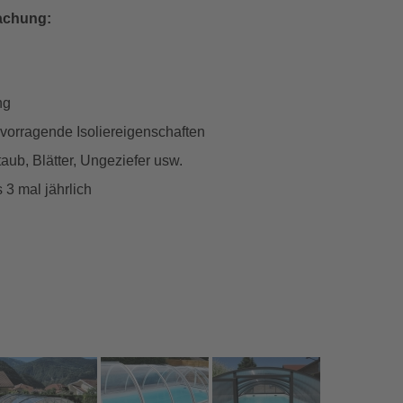
achung:
ng
orragende Isoliereigenschaften
ub, Blätter, Ungeziefer usw.
3 mal jährlich