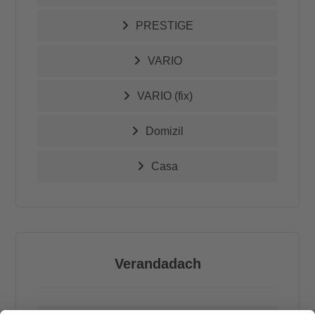
PRESTIGE
VARIO
VARIO (fix)
Domizil
Casa
Verandadach